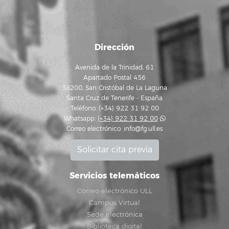
Dirección
Avenida de la Trinidad, 61
Apartado Postal 456
38200, San Cristóbal de La Laguna
Santa Cruz de Tenerife - España
Teléfono: (+34) 922 31 92 00
Whatsapp:
(+34) 922 31 92 00
Correo electrónico:
info@fg.ull.es
Solicitar cita previa
Servicios telemáticos
Correo electrónico ULL
Campus Virtual
Sede electrónica
Biblioteca digital