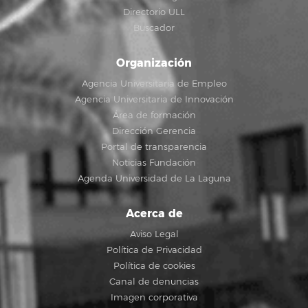
Directorio ULL
Buscador
Organización
Agencia Universitaria de Empleo
Agencia Universitaria de Innovación
Área de formación
Dirección Gerencia
Portal de transparencia
Noticias Fundación
Agenda Universidad de La Laguna
Acerca de
Aviso Legal
Política de Privacidad
Política de cookies
Canal de denuncias
Imagen corporativa