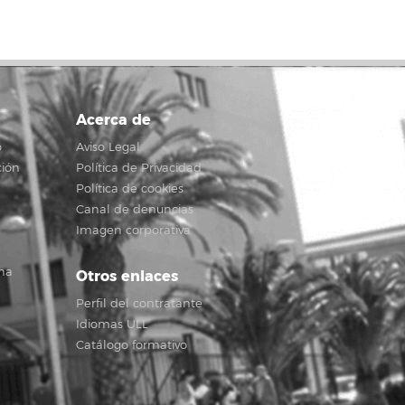
Acerca de
o
Aviso Legal
ción
Política de Privacidad
Política de cookies
Canal de denuncias
Imagen corporativa
na
Otros enlaces
Perfil del contratante
Idiomas ULL
Catálogo formativo