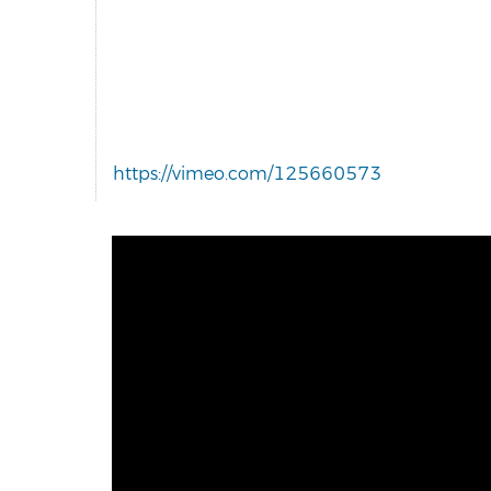
https://vimeo.com/125660573