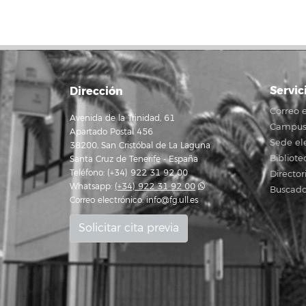
Servic
Dirección
Correo e
Avenida de la Trinidad, 61
Campus 
Apartado Postal 456
Sede el
38200, San Cristóbal de La Laguna
Bibliote
Santa Cruz de Tenerife - España
Teléfono: (+34) 922 31 92 00
Director
Whatsapp:
(+34) 922 31 92 00
Buscado
Correo electrónico:
info@fg.ull.es
Solicitar cita previa