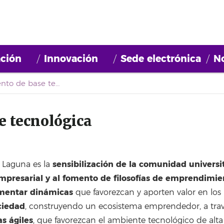
ción
Innovación
Sede electrónica
No
Emprendimiento de base tecnológica
 tecnológica
sensibilización de la comunidad universit
a Laguna es la
empresarial y al fomento de filosofías de emprendimie
mentar dinámicas
que favorezcan y aporten valor en los 
ciedad
, construyendo un ecosistema emprendedor, a travé
s ágiles
, que favorezcan el ambiente tecnológico de alt