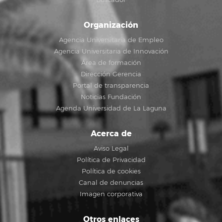
Organización
Agencia Universitaria de Empleo
Agencia Universitaria de Innovación
Área de formación
Dirección Gerencia
Portal de transparencia
Noticias Fundación
Agenda Universidad de La Laguna
Acerca de
Aviso Legal
Política de Privacidad
Política de cookies
Canal de denuncias
Imagen corporativa
Otros enlaces