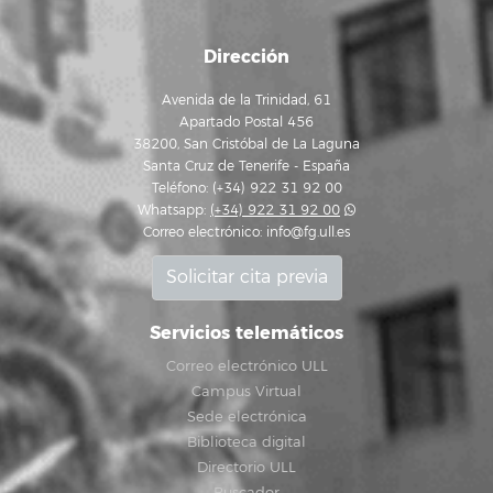
Dirección
Avenida de la Trinidad, 61
Apartado Postal 456
38200, San Cristóbal de La Laguna
Santa Cruz de Tenerife - España
Teléfono: (+34) 922 31 92 00
Whatsapp:
(+34) 922 31 92 00
Correo electrónico:
info@fg.ull.es
Solicitar cita previa
Servicios telemáticos
Correo electrónico ULL
Campus Virtual
Sede electrónica
Biblioteca digital
Directorio ULL
Buscador