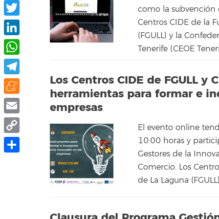
Facebook
como la subvención 
Centros CIDE de la F
Twitter
(FGULL) y la Confede
LinkedIn
Tenerife (CEOE Tenerif
WhatsApp
Los Centros CIDE de FGULL y 
Telegram
herramientas para formar e in
Meneame
empresas
Email
El evento online tend
10:00 horas y partic
Copy
Gestores de la Innov
Link
Compartir
Comercio. Los Centro
de La Laguna (FGULL) 
Clausura del Programa Gestió