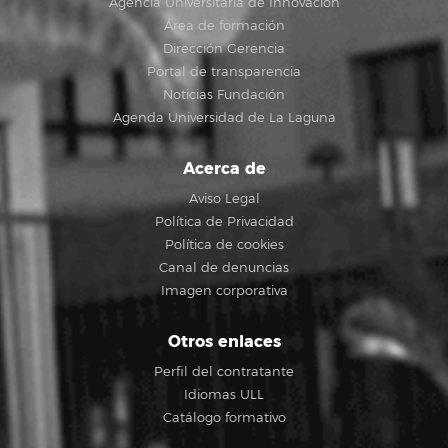
Agencia Universitaria de Innovación
Área de formación
Dirección Gerencia
Portal de transparencia
Noticias Fundación
Agenda Universidad de La Laguna
Acerca de
Aviso Legal
Política de Privacidad
Política de cookies
Canal de denuncias
Imagen corporativa
Otros enlaces
Perfil del contratante
Idiomas ULL
Catálogo formativo