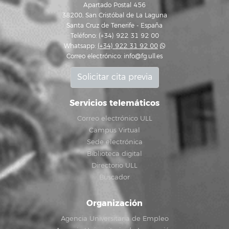
Apartado Postal 456
38200, San Cristóbal de La Laguna
Santa Cruz de Tenerife - España
Teléfono: (+34) 922 31 92 00
Whatsapp:
(+34) 922 31 92 00
Correo electrónico:
info@fg.ull.es
Solicitar cita previa
Servicios telemáticos
Correo electrónico ULL
Campus Virtual
Sede electrónica
Biblioteca digital
Directorio ULL
Buscador
Organización
Agencia Universitaria de Empleo