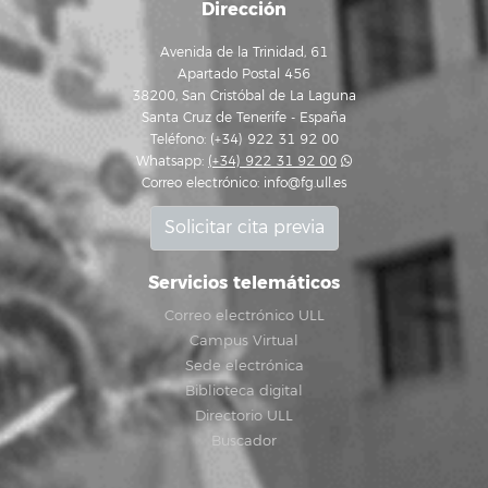
Dirección
Avenida de la Trinidad, 61
Apartado Postal 456
38200, San Cristóbal de La Laguna
Santa Cruz de Tenerife - España
Teléfono: (+34) 922 31 92 00
Whatsapp:
(+34) 922 31 92 00
Correo electrónico:
info@fg.ull.es
Solicitar cita previa
Servicios telemáticos
Correo electrónico ULL
Campus Virtual
Sede electrónica
Biblioteca digital
Directorio ULL
Buscador