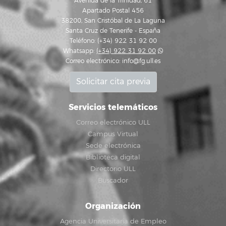
Avenida de la Trinidad, 61
Apartado Postal 456
38200, San Cristóbal de La Laguna
Santa Cruz de Tenerife - España
Teléfono: (+34) 922 31 92 00
Whatsapp:
(+34) 922 31 92 00
Correo electrónico:
info@fg.ull.es
Solicitar cita previa
Servicios telemáticos
Correo electrónico ULL
Campus Virtual
Sede electrónica
Biblioteca digital
Directorio ULL
Buscador
Organización
Agencia Universitaria de Empleo