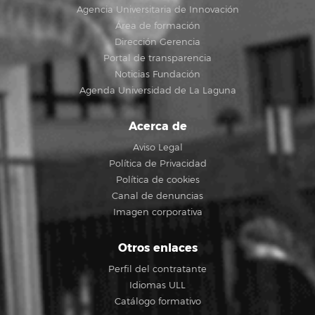
Agencia Universitaria de Innovación
Área de formación
Dirección Gerencia
Portal de transparencia
Noticias Fundación
Agenda Universidad de La Laguna
Acerca de
Aviso Legal
Política de Privacidad
Política de cookies
Canal de denuncias
Imagen corporativa
Otros enlaces
Perfil del contratante
Idiomas ULL
Catálogo formativo