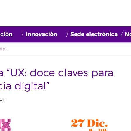
ción
Innovación
Sede electrónica
No
Celebrada la jornada “UX: doce claves para mejorar la experiencia digital”
a “UX: doce claves para
ia digital”
ET