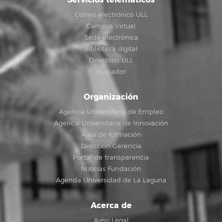
Correo electrónico ULL
Campus Virtual
Sede electrónica
Biblioteca digital
Directorio ULL
Buscador
Organización
Agencia Universitaria de Empleo
Agencia Universitaria de Innovación
Área de formación
Dirección Gerencia
Portal de transparencia
Noticias Fundación
Agenda Universidad de La Laguna
Acerca de
Aviso Legal