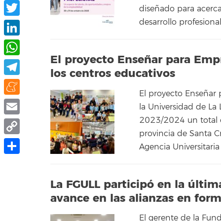
Facebook
diseñado para acerca
desarrollo profesiona
Twitter
LinkedIn
El proyecto Enseñar para Empr
WhatsApp
los centros educativos
Telegram
El proyecto Enseñar
Meneame
la Universidad de La 
2023/2024 un total d
Email
provincia de Santa Cr
Copy
Agencia Universitari
Link
Compartir
La FGULL participó en la últi
avance en las alianzas en for
El gerente de la Fund