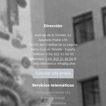
Dirección
Avenida de la Trinidad, 61
Apartado Postal 456
38200, San Cristóbal de La Laguna
Santa Cruz de Tenerife - España
Teléfono: (+34) 922 31 92 00
Whatsapp:
(+34) 922 31 92 00
Correo electrónico:
info@fg.ull.es
Solicitar cita previa
Servicios telemáticos
Correo electrónico ULL
Campus Virtual
Sede electrónica