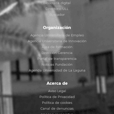
Biblioteca digital
Directorio ULL
Buscador
Organización
Agencia Universitaria de Empleo
Agencia Universitaria de Innovación
Área de formación
Dirección Gerencia
Portal de transparencia
Noticias Fundación
Agenda Universidad de La Laguna
Acerca de
Aviso Legal
Política de Privacidad
Política de cookies
Canal de denuncias