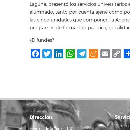
Laguna, presentó los servicios universitarios e
alumnado, tanto por cuenta ajena como por
las cinco unidades que componen la Agencia
programas de formación práctica, movilida
¿Difundes?
Facebook
Twitter
LinkedIn
WhatsApp
Telegram
Mene
Ema
C
L
Servic
Dirección
Correo e
Avenida de la Trinidad, 61