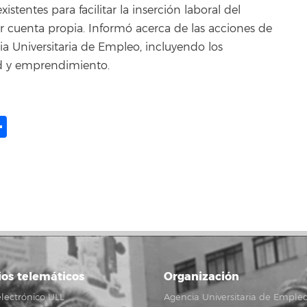
xistentes para facilitar la inserción laboral del
 cuenta propia. Informó acerca de las acciones de
 Universitaria de Empleo, incluyendo los
d y emprendimiento.
ame
il
opy
Share
ink
ios telemáticos
Organización
lectrónico ULL
Agencia Universitaria de Emple