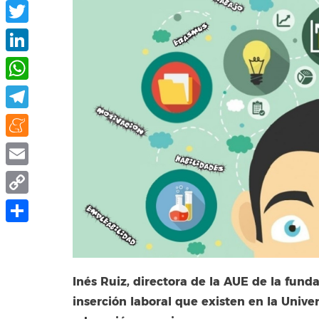
Facebook
Twitter
LinkedIn
WhatsApp
Telegram
Meneame
Email
Copy
Link
Share
Inés Ruiz, directora de la AUE de la funda
inserción laboral que existen en la Univ