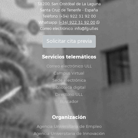
38200, San Cristóbal de La Laguna
Santa Cruz de Tenerife - España
Teléfono: (+34) 922 31 92 00
Whatsapp:
(+34) 922 31 92 00
Correo electrónico:
info@fg.ull.es
Solicitar cita previa
Servicios telemáticos
Correo electrónico ULL
Campus Virtual
Sede electrónica
Biblioteca digital
Directorio ULL
Buscador
Organización
Agencia Universitaria de Empleo
Agencia Universitaria de Innovación