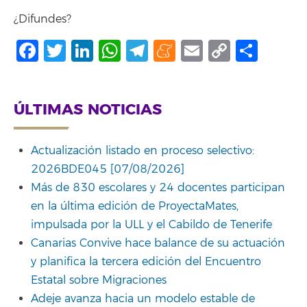
¿Difundes?
Facebook
Twitter
LinkedIn
WhatsApp
Telegram
Meneame
Email
Copy
Comp
Link
ÚLTIMAS NOTICIAS
Actualización listado en proceso selectivo:
2026BDE045 [07/08/2026]
Más de 830 escolares y 24 docentes participan
en la última edición de ProyectaMates,
impulsada por la ULL y el Cabildo de Tenerife
Canarias Convive hace balance de su actuación
y planifica la tercera edición del Encuentro
Estatal sobre Migraciones
Adeje avanza hacia un modelo estable de