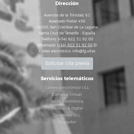
Dirección
Avenida de la Trinidad, 61
Apartado Postal 456
38200, San Cristóbal de La Laguna
Santa Cruz de Tenerife - España
Teléfono: (+34) 922 31 92 00
Whatsapp:
(+34) 922 31 92 00
Correo electrónico:
info@fg.ull.es
Solicitar cita previa
Servicios telemáticos
Correo electrónico ULL
Campus Virtual
Sede electrónica
Biblioteca digital
Directorio ULL
Buscador