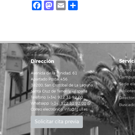
Facebook
Mastodon
Email
Compartir
Servic
Dirección
Correo e
Avenida de la Trinidad, 61
Campus 
Apartado Postal 456
Sede el
38200, San Cristóbal de La Laguna
Bibliote
Santa Cruz de Tenerife - España
Teléfono: (+34) 922 31 92 00
Director
Whatsapp:
(+34) 922 31 92 00
Buscado
Correo electrónico:
info@fg.ull.es
Solicitar cita previa