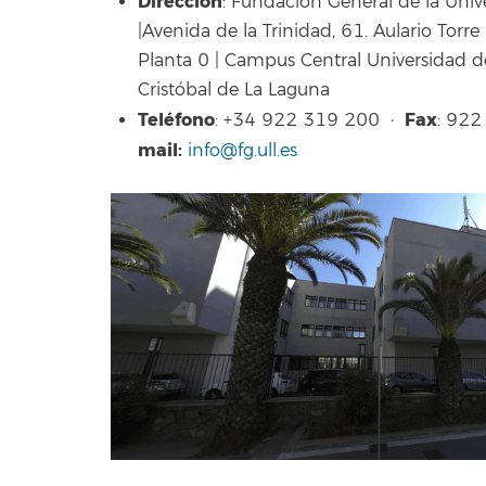
Dirección
: Fundación General de la Uni
|Avenida de la Trinidad, 61. Aulario Torre
Planta 0 | Campus Central Universidad 
Cristóbal de La Laguna
Teléfono
Fax
: +34 922 319 200 ·
: 92
mail:
info@fg.ull.es