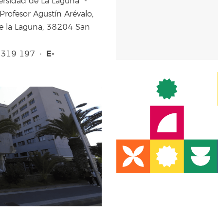
versidad de La Laguna -
 Profesor Agustín Arévalo,
de la Laguna, 38204 San
E-
2 319 197 ·