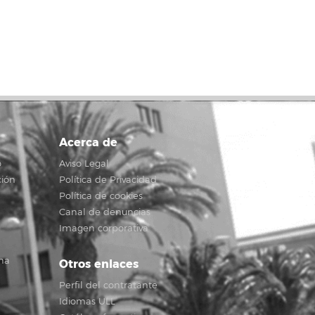
Acerca de
o
Aviso Legal
ción
Política de Privacidad
Política de cookies
Canal de denuncias
Imagen corporativa
na
Otros enlaces
Perfil del contratante
Idiomas ULL