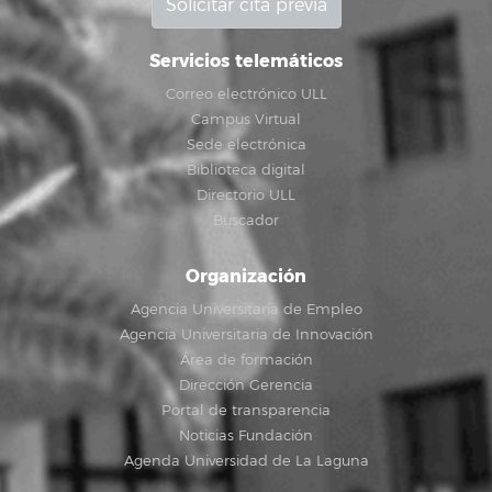
Solicitar cita previa
Servicios telemáticos
Correo electrónico ULL
Campus Virtual
Sede electrónica
Biblioteca digital
Directorio ULL
Buscador
Organización
Agencia Universitaria de Empleo
Agencia Universitaria de Innovación
Área de formación
Dirección Gerencia
Portal de transparencia
Noticias Fundación
Agenda Universidad de La Laguna