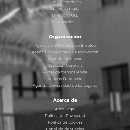
Sede electrónica
Biblioteca digital
Directorio ULL
Buscador
Organización
Agencia Universitaria de Empleo
Agencia Universitaria de Innovación
Área de formación
Dirección Gerencia
Portal de transparencia
Noticias Fundación
Agenda Universidad de La Laguna
Acerca de
Aviso Legal
Política de Privacidad
Política de cookies
Canal de denuncias