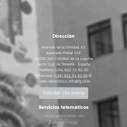
Dirección
Avenida de la Trinidad, 61
Apartado Postal 456
38200, San Cristóbal de La Laguna
Santa Cruz de Tenerife - España
Teléfono: (+34) 922 31 92 00
Whatsapp:
(+34) 922 31 92 00
Correo electrónico:
info@fg.ull.es
Solicitar cita previa
Servicios telemáticos
Correo electrónico ULL
Campus Virtual