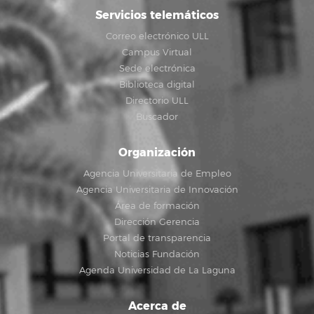
Servicios telemáticos
Correo electrónico ULL
Campus Virtual
Sede electrónica
Biblioteca digital
Directorio ULL
Buscador
Organización
Agencia Universitaria de Empleo
Agencia Universitaria de Innovación
Área de formación
Dirección Gerencia
Portal de transparencia
Noticias Fundación
Agenda Universidad de La Laguna
Acerca de