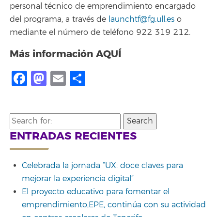
personal técnico de emprendimiento encargado
del programa, a través de
launchtf@fg.ull.es
o
mediante el número de teléfono 922 319 212.
Más información
AQUÍ
Facebook
Mastodon
Email
Compartir
Search
for:
ENTRADAS RECIENTES
Celebrada la jornada “UX: doce claves para
mejorar la experiencia digital”
El proyecto educativo para fomentar el
emprendimiento,EPE, continúa con su actividad