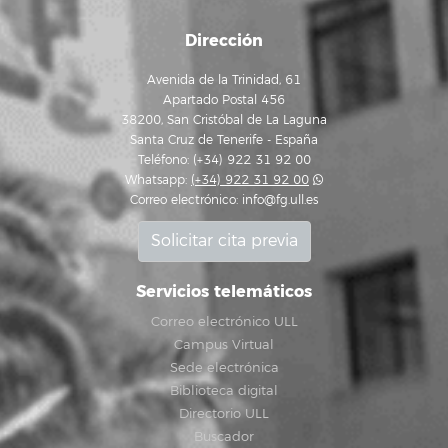
Dirección
Avenida de la Trinidad, 61
Apartado Postal 456
38200, San Cristóbal de La Laguna
Santa Cruz de Tenerife - España
Teléfono: (+34) 922 31 92 00
Whatsapp:
(+34) 922 31 92 00
Correo electrónico:
info@fg.ull.es
Solicitar cita previa
Servicios telemáticos
Correo electrónico ULL
Campus Virtual
Sede electrónica
Biblioteca digital
Directorio ULL
Buscador