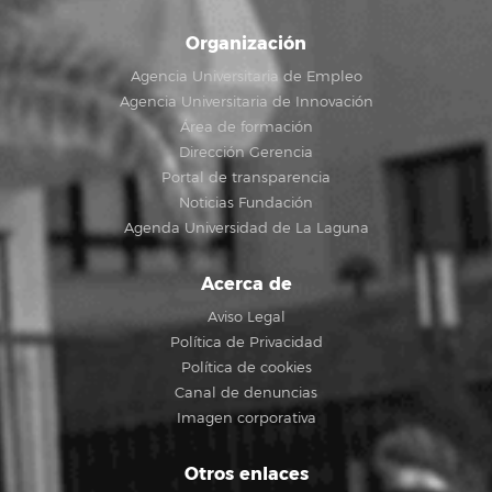
Organización
Agencia Universitaria de Empleo
Agencia Universitaria de Innovación
Área de formación
Dirección Gerencia
Portal de transparencia
Noticias Fundación
Agenda Universidad de La Laguna
Acerca de
Aviso Legal
Política de Privacidad
Política de cookies
Canal de denuncias
Imagen corporativa
Otros enlaces