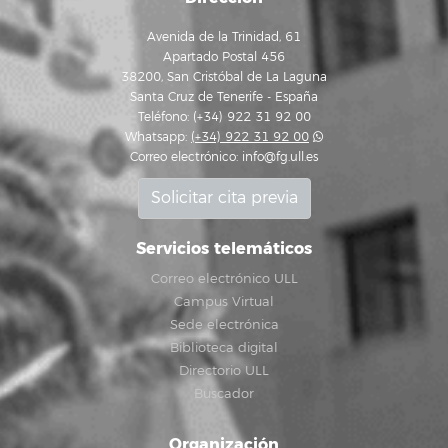
Avenida de la Trinidad, 61
Apartado Postal 456
38200, San Cristóbal de La Laguna
Santa Cruz de Tenerife - España
Teléfono: (+34) 922 31 92 00
Whatsapp:
(+34) 922 31 92 00
Correo electrónico:
info@fg.ull.es
Solicitar cita previa
Servicios telemáticos
Correo electrónico ULL
Campus Virtual
Sede electrónica
Biblioteca digital
Directorio ULL
Buscador
Organización