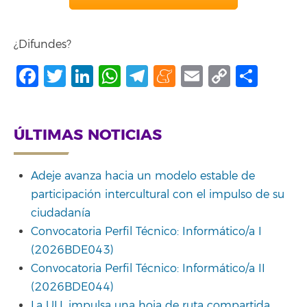
¿Difundes?
Facebook
Twitter
LinkedIn
WhatsApp
Telegram
Meneame
Email
Copy
Shar
Link
ÚLTIMAS NOTICIAS
Adeje avanza hacia un modelo estable de
participación intercultural con el impulso de su
ciudadanía
Convocatoria Perfil Técnico: Informático/a I
(2026BDE043)
Convocatoria Perfil Técnico: Informático/a II
(2026BDE044)
La ULL impulsa una hoja de ruta compartida