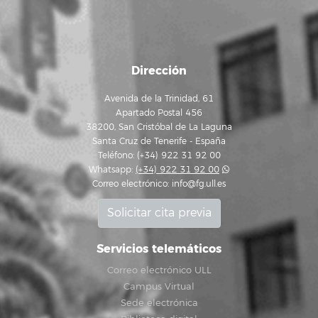
Dirección
Avenida de la Trinidad, 61
Apartado Postal 456
38200, San Cristóbal de La Laguna
Santa Cruz de Tenerife - España
Teléfono: (+34) 922 31 92 00
Whatsapp:
(+34) 922 31 92 00
Correo electrónico:
info@fg.ull.es
Solicitar cita previa
Servicios telemáticos
Correo electrónico ULL
Campus Virtual
Sede electrónica