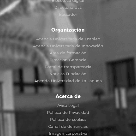
Biblioteca digital
Directorio ULL
Buscador
Organización
Agencia Universitaria de Empleo
Agencia Universitaria de Innovación
Área de formación
Dirección Gerencia
Portal de transparencia
Noticias Fundación
Agenda Universidad de La Laguna
Acerca de
Aviso Legal
Política de Privacidad
Política de cookies
Canal de denuncias
Imagen corporativa