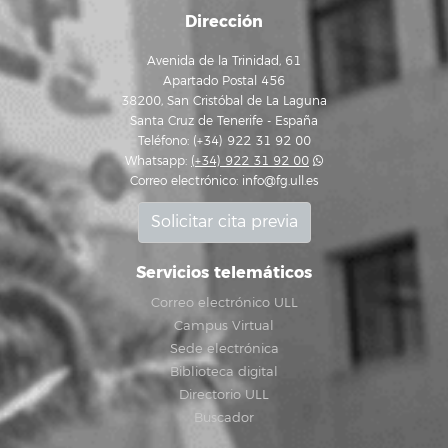
Dirección
Avenida de la Trinidad, 61
Apartado Postal 456
38200, San Cristóbal de La Laguna
Santa Cruz de Tenerife - España
Teléfono: (+34) 922 31 92 00
Whatsapp:
(+34) 922 31 92 00
Correo electrónico:
info@fg.ull.es
Solicitar cita previa
Servicios telemáticos
Correo electrónico ULL
Campus Virtual
Sede electrónica
Biblioteca digital
Directorio ULL
Buscador