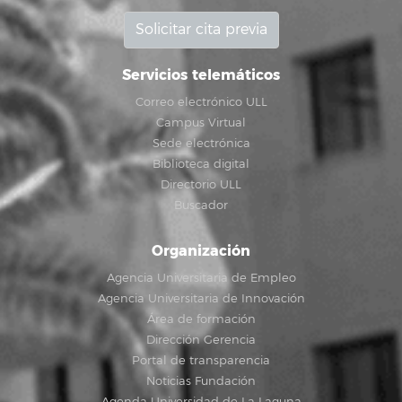
Solicitar cita previa
Servicios telemáticos
Correo electrónico ULL
Campus Virtual
Sede electrónica
Biblioteca digital
Directorio ULL
Buscador
Organización
Agencia Universitaria de Empleo
Agencia Universitaria de Innovación
Área de formación
Dirección Gerencia
Portal de transparencia
Noticias Fundación