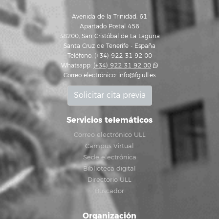
Avenida de la Trinidad, 61
Apartado Postal 456
38200, San Cristóbal de La Laguna
Santa Cruz de Tenerife - España
Teléfono: (+34) 922 31 92 00
Whatsapp:
(+34) 922 31 92 00
Correo electrónico:
info@fg.ull.es
Solicitar cita previa
Servicios telemáticos
Correo electrónico ULL
Campus Virtual
Sede electrónica
Biblioteca digital
Directorio ULL
Buscador
Organización