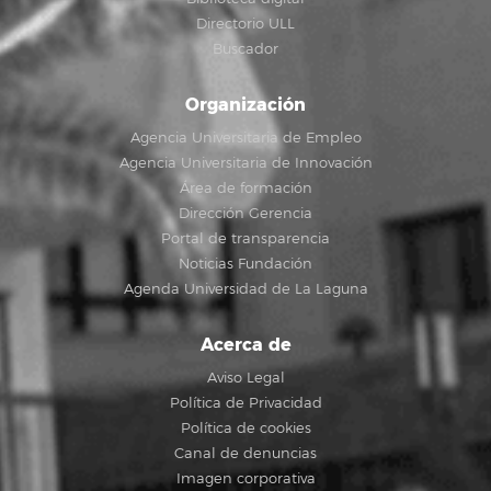
Directorio ULL
Buscador
Organización
Agencia Universitaria de Empleo
Agencia Universitaria de Innovación
Área de formación
Dirección Gerencia
Portal de transparencia
Noticias Fundación
Agenda Universidad de La Laguna
Acerca de
Aviso Legal
Política de Privacidad
Política de cookies
Canal de denuncias
Imagen corporativa