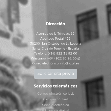
Dirección
Avenida de la Trinidad, 61
Apartado Postal 456
38200, San Cristóbal de La Laguna
Santa Cruz de Tenerife - España
Teléfono: (+34) 922 31 92 00
Whatsapp:
(+34) 922 31 92 00
Correo electrónico:
info@fg.ull.es
Solicitar cita previa
Servicios telemáticos
Correo electrónico ULL
Campus Virtual
Sede electrónica
Biblioteca digital