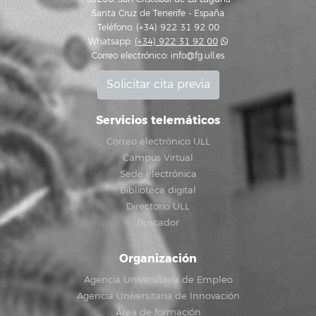
Santa Cruz de Tenerife - España
Teléfono: (+34) 922 31 92 00
Whatsapp:
(+34) 922 31 92 00
Correo electrónico:
info@fg.ull.es
Solicitar cita previa
Servicios telemáticos
Correo electrónico ULL
Campus Virtual
Sede electrónica
Biblioteca digital
Directorio ULL
Buscador
Organización
Agencia Universitaria de Empleo
Agencia Universitaria de Innovación
Área de formación