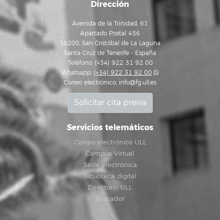
Dirección
Avenida de la Trinidad, 61
Apartado Postal 456
38200, San Cristóbal de La Laguna
Santa Cruz de Tenerife - España
Teléfono: (+34) 922 31 92 00
Whatsapp:
(+34) 922 31 92 00
Correo electrónico:
info@fg.ull.es
Solicitar cita previa
Servicios telemáticos
Correo electrónico ULL
Campus Virtual
Sede electrónica
Biblioteca digital
Directorio ULL
Buscador