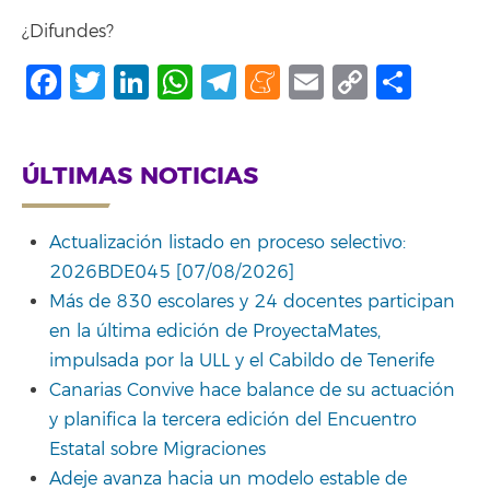
¿Difundes?
Facebook
Twitter
LinkedIn
WhatsApp
Telegram
Meneame
Email
Copy
Comp
Link
ÚLTIMAS NOTICIAS
Actualización listado en proceso selectivo:
2026BDE045 [07/08/2026]
Más de 830 escolares y 24 docentes participan
en la última edición de ProyectaMates,
impulsada por la ULL y el Cabildo de Tenerife
Canarias Convive hace balance de su actuación
y planifica la tercera edición del Encuentro
Estatal sobre Migraciones
Adeje avanza hacia un modelo estable de