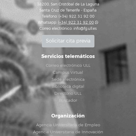
38200, San Cristóbal de La Laguna
Santa Cruz de Tenerife - España
Teléfono: (+34) 922 31 92 00
Whatsapp:
(+34) 922 31 92 00
Correo electrónico:
info@fg.ull.es
Solicitar cita previa
Servicios telemáticos
Correo electrónico ULL
Campus Virtual
Sede electrónica
Biblioteca digital
Directorio ULL
Buscador
Organización
Agencia Universitaria de Empleo
Agencia Universitaria de Innovación