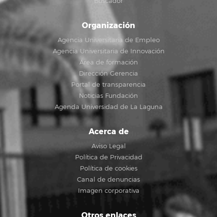
Buscador
Organización
Agencia Universitaria de Empleo
Agencia Universitaria de Innovación
Área de formación
Dirección Gerencia
Portal de transparencia
Noticias Fundación
Agenda Universidad de La Laguna
Acerca de
Aviso Legal
Política de Privacidad
Política de cookies
Canal de denuncias
Imagen corporativa
Otros enlaces