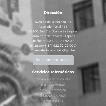
Dirección
Avenida de la Trinidad, 61
Apartado Postal 456
38200, San Cristóbal de La Laguna
Santa Cruz de Tenerife - España
Teléfono: (+34) 922 31 92 00
Whatsapp:
(+34) 922 31 92 00
Correo electrónico:
info@fg.ull.es
Solicitar cita previa
Servicios telemáticos
Correo electrónico ULL
Campus Virtual
Sede electrónica
Biblioteca digital
Directorio ULL