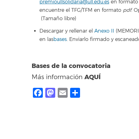
premioullsolidaria@ull.edu.es
en formato 
encuentre el TFG/TFM en formato
pdf
. O
(Tamaño libre)
Descargar y rellenar el
Anexo II
(MEMORIA 
en las
bases
. Enviarlo firmado y escanead
Bases de la convocatoria
AQUÍ
Más información
Facebook
Mastodon
Email
Compartir