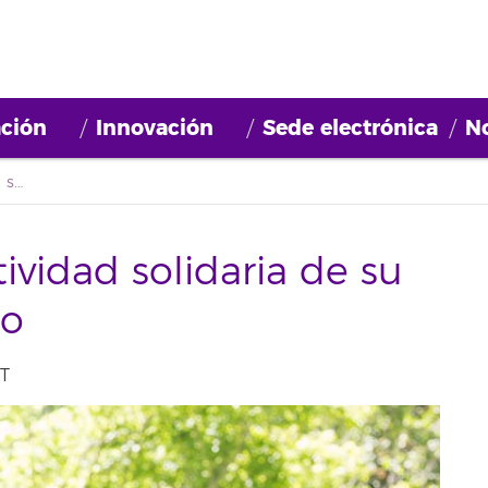
ción
Innovación
Sede electrónica
No
La ULL premia la actividad solidaria de su personal y alumnado
ividad solidaria de su
do
ET