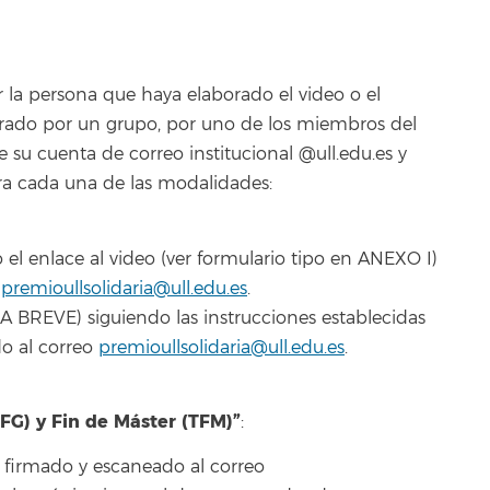
 la persona que haya elaborado el video o el
borado por un grupo, por uno de los miembros del
 su cuenta de correo institucional @ull.edu.es y
ara cada una de las modalidades:
el enlace al video (ver formulario tipo en ANEXO I)
o
premioullsolidaria@ull.edu.es
.
BREVE) siguiendo las instrucciones establecidas
do al correo
premioullsolidaria@ull.edu.es
.
FG) y Fin de Máster (TFM)”
:
 firmado y escaneado al correo