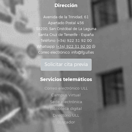
Dirección
Avenida de la Trinidad, 61
Apartado Postal 456
38200, San Cristóbal de La Laguna
Santa Cruz de Tenerife - España
Teléfono: (+34) 922 31 92 00
Whatsapp:
(+34) 922 31 92 00
Correo electrónico:
info@fg.ull.es
Solicitar cita previa
Servicios telemáticos
Correo electrónico ULL
Campus Virtual
Sede electrónica
Biblioteca digital
Directorio ULL
Buscador