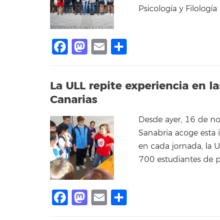
Psicología y Filologí
Facebook
Mastodon
Email
Compartir
La ULL repite experiencia en l
Canarias
Desde ayer, 16 de nov
Sanabria acoge esta in
en cada jornada, la U
700 estudiantes de pr
Facebook
Mastodon
Email
Compartir