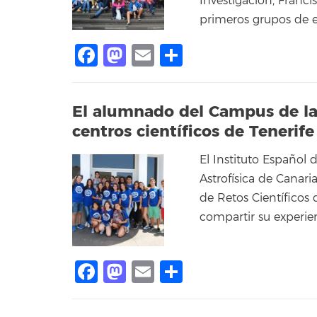
Investigación, Franci
primeros grupos de e
Facebook
Mastodon
Email
Compartir
El alumnado del Campus de la C
centros científicos de Tenerife
El Instituto Español 
Astrofísica de Canari
de Retos Científicos 
compartir su experien
Facebook
Mastodon
Email
Compartir