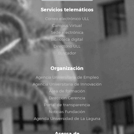
Servicios telemáticos
Correo electrónico ULL
Campus Virtual
Sede electrónica
Biblioteca digital
Directorio ULL
Buscador
Organización
Agencia Universitaria de Empleo
Agencia Universitaria de Innovación
Área de formación
Dirección Gerencia
Portal de transparencia
Noticias Fundación
Agenda Universidad de La Laguna
Acerca de