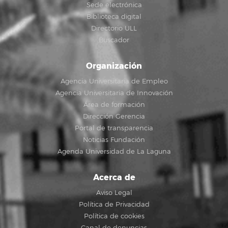
Sede electrónica
Biblioteca digital
Directorio ULL
Buscador
Organización
Agencia Universitaria de Empleo
Agencia Universitaria de Innovación
Área de formación
Dirección Gerencia
Portal de transparencia
Noticias Fundación
Agenda Universidad de La Laguna
Acerca de
Aviso Legal
Política de Privacidad
Política de cookies