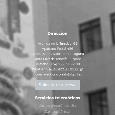
Dirección
Avenida de la Trinidad, 61
Apartado Postal 456
38200, San Cristóbal de La Laguna
Santa Cruz de Tenerife - España
Teléfono: (+34) 922 31 92 00
Whatsapp:
(+34) 922 31 92 00
Correo electrónico:
info@fg.ull.es
Solicitar cita previa
Servicios telemáticos
Correo electrónico ULL
Campus Virtual