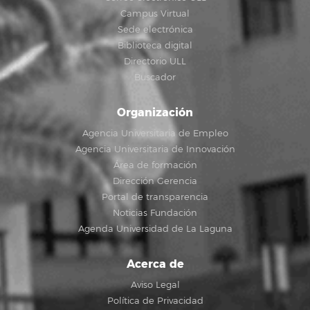
Campus Virtual
Sede electrónica
Biblioteca digital
Directorio ULL
Buscador
Organización
Agencia Universitaria de Empleo
Agencia Universitaria de Innovación
Área de formación
Dirección Gerencia
Portal de transparencia
Noticias Fundación
Agenda Universidad de La Laguna
Acerca de
Aviso Legal
Política de Privacidad