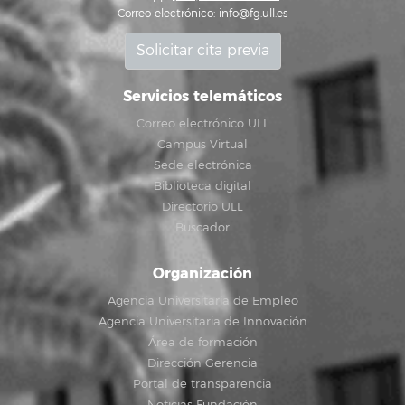
Correo electrónico:
info@fg.ull.es
Solicitar cita previa
Servicios telemáticos
Correo electrónico ULL
Campus Virtual
Sede electrónica
Biblioteca digital
Directorio ULL
Buscador
Organización
Agencia Universitaria de Empleo
Agencia Universitaria de Innovación
Área de formación
Dirección Gerencia
Portal de transparencia
Noticias Fundación