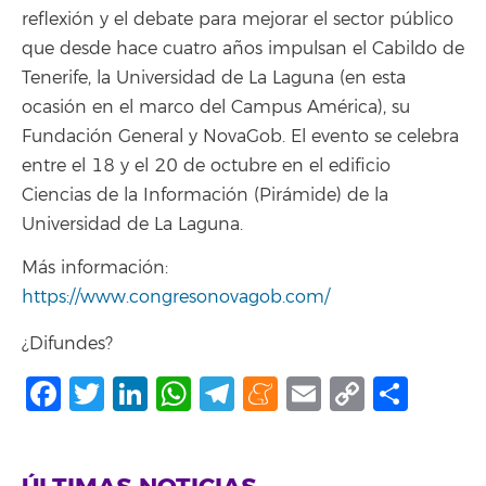
reflexión y el debate para mejorar el sector público
que desde hace cuatro años impulsan el Cabildo de
Tenerife, la Universidad de La Laguna (en esta
ocasión en el marco del Campus América), su
Fundación General y NovaGob. El evento se celebra
entre el 18 y el 20 de octubre en el edificio
Ciencias de la Información (Pirámide) de la
Universidad de La Laguna.
Más información:
https://www.congresonovagob.com/
¿Difundes?
Facebook
Twitter
LinkedIn
WhatsApp
Telegram
Meneame
Email
Copy
Comp
Link