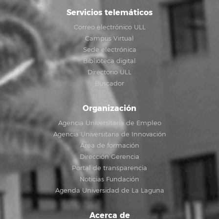
Servicios telemáticos
Correo electrónico ULL
Campus Virtual
Sede electrónica
Biblioteca digital
Directorio ULL
Buscador
Organización
Agencia Universitaria de Empleo
Agencia Universitaria de Innovación
Área de formación
Dirección Gerencia
Portal de transparencia
Noticias Fundación
Agenda Universidad de La Laguna
Acerca de