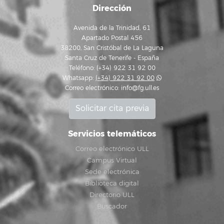
Dirección
Avenida de la Trinidad, 61
Apartado Postal 456
38200, San Cristóbal de La Laguna
Santa Cruz de Tenerife - España
Teléfono: (+34) 922 31 92 00
Whatsapp:
(+34) 922 31 92 00
Correo electrónico:
info@fg.ull.es
Solicitar cita previa
Servicios telemáticos
Correo electrónico ULL
Campus Virtual
Sede electrónica
Biblioteca digital
Directorio ULL
Buscador