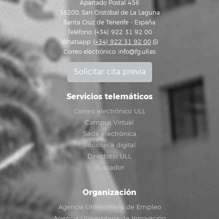
Apartado Postal 456
38200, San Cristóbal de La Laguna
Santa Cruz de Tenerife - España
Teléfono: (+34) 922 31 92 00
Whatsapp:
(+34) 922 31 92 00
Correo electrónico:
info@fg.ull.es
Solicitar cita previa
Servicios telemáticos
Correo electrónico ULL
Campus Virtual
Sede electrónica
Biblioteca digital
Directorio ULL
Buscador
Organización
Agencia Universitaria de Empleo
Agencia Universitaria de Innovación