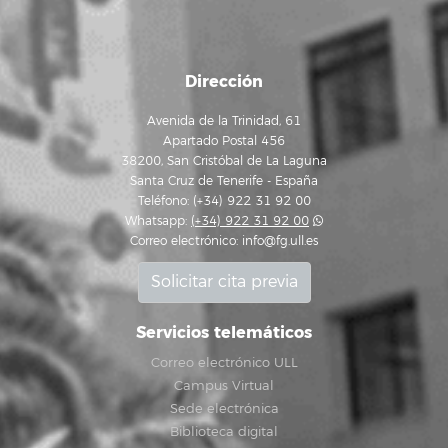
Dirección
Avenida de la Trinidad, 61
Apartado Postal 456
38200, San Cristóbal de La Laguna
Santa Cruz de Tenerife - España
Teléfono: (+34) 922 31 92 00
Whatsapp:
(+34) 922 31 92 00
Correo electrónico:
info@fg.ull.es
Solicitar cita previa
Servicios telemáticos
Correo electrónico ULL
Campus Virtual
Sede electrónica
Biblioteca digital