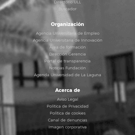
Directorio ULL
Buscador
Organización
Agencia Universitaria de Empleo
Agencia Universitaria de Innovación
Área de formación
Dirección Gerencia
Portal de transparencia
Noticias Fundación
Agenda Universidad de La Laguna
Acerca de
Aviso Legal
Política de Privacidad
Política de cookies
Canal de denuncias
Imagen corporativa