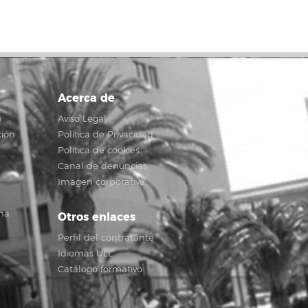
Acerca de
o
Aviso Legal
ción
Política de Privacidad
Política de cookies
Canal de denuncias
Imagen corporativa
na
Otros enlaces
Perfil del contratante
Idiomas ULL
Catálogo formativo