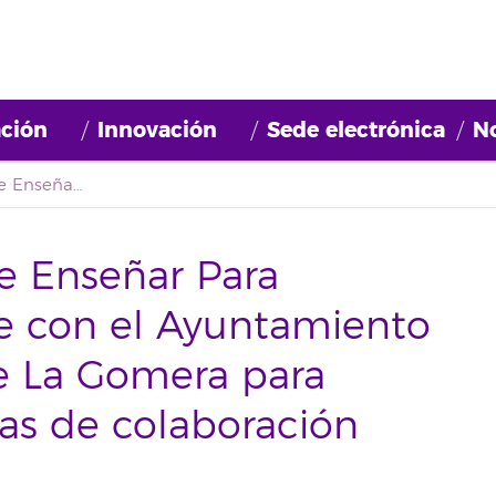
ción
Innovación
Sede electrónica
No
El equipo técnico de Enseñar Para Emprender se reúne con el Ayuntamiento de San Sebastián de La Gomera para explorar nuevas líneas de colaboración
e Enseñar Para
e con el Ayuntamiento
e La Gomera para
eas de colaboración