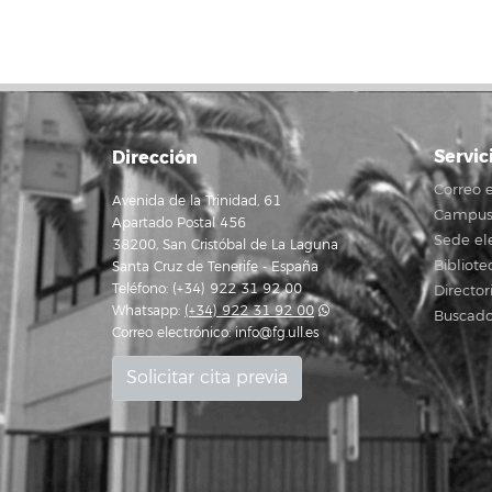
Servic
Dirección
Correo e
Avenida de la Trinidad, 61
Campus 
Apartado Postal 456
Sede el
38200, San Cristóbal de La Laguna
Bibliote
Santa Cruz de Tenerife - España
Teléfono: (+34) 922 31 92 00
Director
Whatsapp:
(+34) 922 31 92 00
Buscado
Correo electrónico:
info@fg.ull.es
Solicitar cita previa