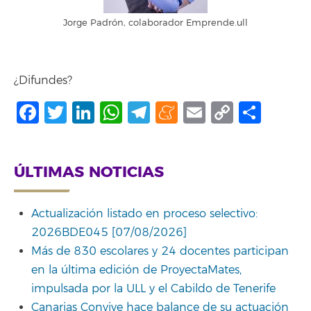
Jorge Padrón, colaborador Emprende.ull
¿Difundes?
Facebook
Twitter
LinkedIn
WhatsApp
Telegram
Meneame
Email
Copy
Comp
Link
ÚLTIMAS NOTICIAS
Actualización listado en proceso selectivo:
2026BDE045 [07/08/2026]
Más de 830 escolares y 24 docentes participan
en la última edición de ProyectaMates,
impulsada por la ULL y el Cabildo de Tenerife
Canarias Convive hace balance de su actuación