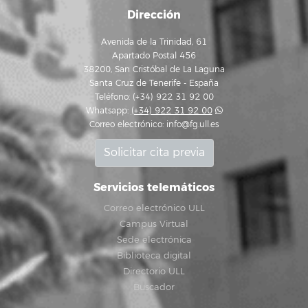
Dirección
Avenida de la Trinidad, 61
Apartado Postal 456
38200, San Cristóbal de La Laguna
Santa Cruz de Tenerife - España
Teléfono: (+34) 922 31 92 00
Whatsapp:
(+34) 922 31 92 00
Correo electrónico:
info@fg.ull.es
Solicitar cita previa
Servicios telemáticos
Correo electrónico ULL
Campus Virtual
Sede electrónica
Biblioteca digital
Directorio ULL
Buscador