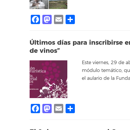
Facebook
Mastodon
Email
Share
Últimos días para inscribirse 
de vinos”
Este viernes, 29 de ab
módulo temático, qu
el aulario de la Fund
Facebook
Mastodon
Email
Share