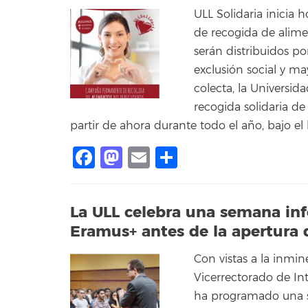
ULL Solidaria inicia 
de recogida de alime
serán distribuidos po
exclusión social y ma
colecta, la Universid
recogida solidaria d
partir de ahora durante todo el año, bajo el
Facebook
Mastodon
Email
Compartir
La ULL celebra una semana in
Eramus+ antes de la apertura 
Con vistas a la inmi
Vicerrectorado de In
ha programado una se