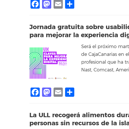
Facebook
Mastodon
Email
Compartir
Jornada gratuita sobre usabil
para mejorar la experiencia dig
Será el próximo mart
de CajaCanarias en e
profesional que ha t
Nast, Comcast, Ameri
Facebook
Mastodon
Email
Compartir
La ULL recogerá alimentos dura
personas sin recursos de la isl