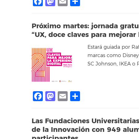
Facebook
Mastodon
Email
Compartir
Próximo martes: jornada gratu
“UX, doce claves para mejorar l
Estará guiada por Ra
marcas como Disney, 
SC Johnson, IKEA o R
Facebook
Mastodon
Email
Compartir
Las Fundaciones Universitaria
de la Innovación con 949 alu
participantes