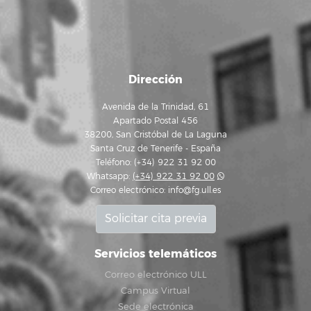
Dirección
Avenida de la Trinidad, 61
Apartado Postal 456
38200, San Cristóbal de La Laguna
Santa Cruz de Tenerife - España
Teléfono: (+34) 922 31 92 00
Whatsapp:
(+34) 922 31 92 00
Correo electrónico:
info@fg.ull.es
Solicitar cita previa
Servicios telemáticos
Correo electrónico ULL
Campus Virtual
Sede electrónica