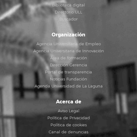
Biblioteca digital
Directorio ULL
Buscador
Organización
Agencia Universitaria de Empleo
Agencia Universitaria de Innovación
Área de formación
Dirección Gerencia
Portal de transparencia
Noticias Fundación
Agenda Universidad de La Laguna
Acerca de
Aviso Legal
Política de Privacidad
Política de cookies
Canal de denuncias