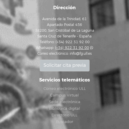
Dirección
Avenida de la Trinidad, 61
Apartado Postal 456
38200, San Cristóbal de La Laguna
Santa Cruz de Tenerife - España
Teléfono: (+34) 922 31 92 00
Whatsapp:
(+34) 922 31 92 00
Correo electrónico:
info@fg.ull.es
Solicitar cita previa
Servicios telemáticos
Correo electrónico ULL
Campus Virtual
Sede electrónica
Biblioteca digital
Directorio ULL
Buscador