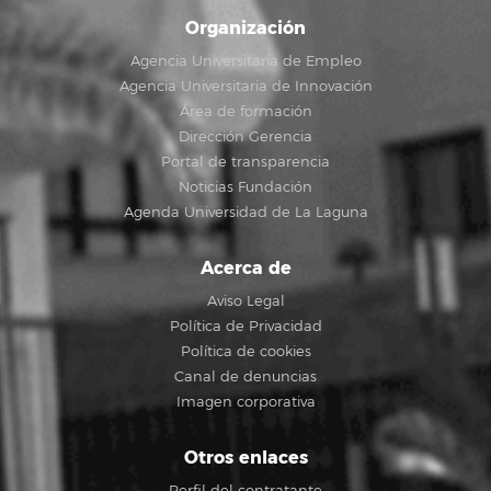
Organización
Agencia Universitaria de Empleo
Agencia Universitaria de Innovación
Área de formación
Dirección Gerencia
Portal de transparencia
Noticias Fundación
Agenda Universidad de La Laguna
Acerca de
Aviso Legal
Política de Privacidad
Política de cookies
Canal de denuncias
Imagen corporativa
Otros enlaces
Perfil del contratante