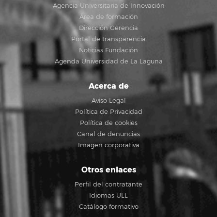
Agencia Universitaria de Innovación
Área de formación
Dirección Gerencia
Portal de transparencia
Noticias Fundación
Agenda Universidad de La Laguna
Acerca de
Aviso Legal
Política de Privacidad
Política de cookies
Canal de denuncias
Imagen corporativa
Otros enlaces
Perfil del contratante
Idiomas ULL
Catálogo formativo