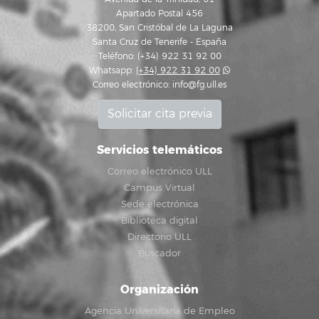
Apartado Postal 456
38200, San Cristóbal de La Laguna
Santa Cruz de Tenerife - España
Teléfono: (+34) 922 31 92 00
Whatsapp:
(+34) 922 31 92 00
Correo electrónico:
info@fg.ull.es
Solicitar cita previa
Servicios telemáticos
Correo electrónico ULL
Campus Virtual
Sede electrónica
Biblioteca digital
Directorio ULL
Buscador
Organización
Agencia Universitaria de Empleo