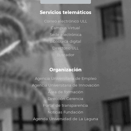
Servicios telemáticos
Correo electrónico ULL
Campus Virtual
Sede electrónica
Biblioteca digital
Directorio ULL
Buscador
Organización
Agencia Universitaria de Empleo
Agencia Universitaria de Innovación
Área de formación
Dirección Gerencia
Portal de transparencia
Noticias Fundación
Agenda Universidad de La Laguna