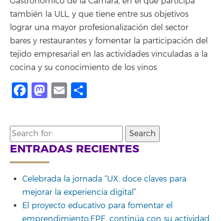
Gastronómico de la Cámara, en el que participa
también la ULL, y que tiene entre sus objetivos
lograr una mayor profesionalización del sector
bares y restaurantes y fomentar la participación del
tejido empresarial en las actividades vinculadas a la
cocina y su conocimiento de los vinos
Facebook
Mastodon
Email
Compartir
Search
for:
ENTRADAS RECIENTES
Celebrada la jornada “UX: doce claves para
mejorar la experiencia digital”
El proyecto educativo para fomentar el
emprendimiento,EPE, continúa con su actividad