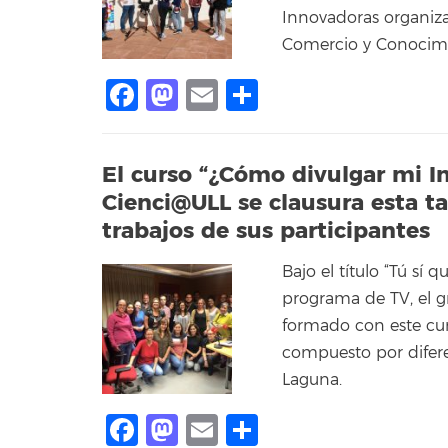
Innovadoras organiza
Comercio y Conocimi
Facebook
Mastodon
Email
Compartir
El curso “¿Cómo divulgar mi In
Cienci@ULL se clausura esta t
trabajos de sus participantes
Bajo el título “Tú sí 
programa de TV, el g
formado con este cur
compuesto por difere
Laguna.
Facebook
Mastodon
Email
Compartir