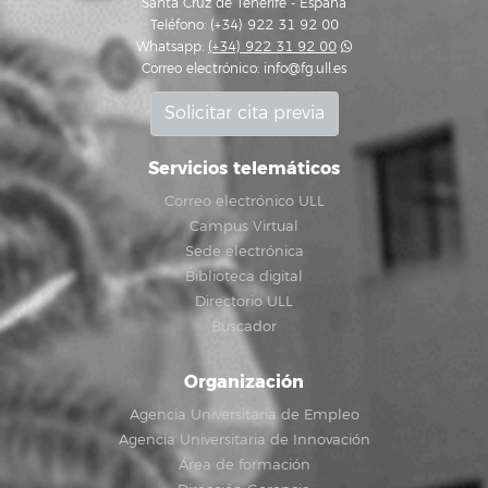
Santa Cruz de Tenerife - España
Teléfono: (+34) 922 31 92 00
Whatsapp:
(+34) 922 31 92 00
Correo electrónico:
info@fg.ull.es
Solicitar cita previa
Servicios telemáticos
Correo electrónico ULL
Campus Virtual
Sede electrónica
Biblioteca digital
Directorio ULL
Buscador
Organización
Agencia Universitaria de Empleo
Agencia Universitaria de Innovación
Área de formación